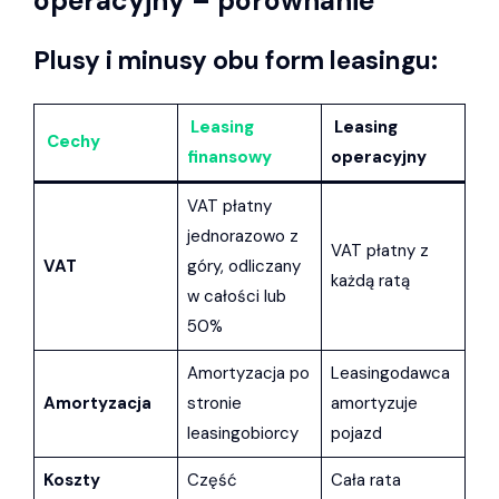
operacyjny – porównanie
Plusy i minusy obu form leasingu:
Leasing
Leasing
Cechy
finansowy
operacyjny
VAT płatny
jednorazowo z
VAT płatny z
VAT
góry, odliczany
każdą ratą
w całości lub
50%
Amortyzacja po
Leasingodawca
Amortyzacja
stronie
amortyzuje
leasingobiorcy
pojazd
Koszty
Część
Cała rata