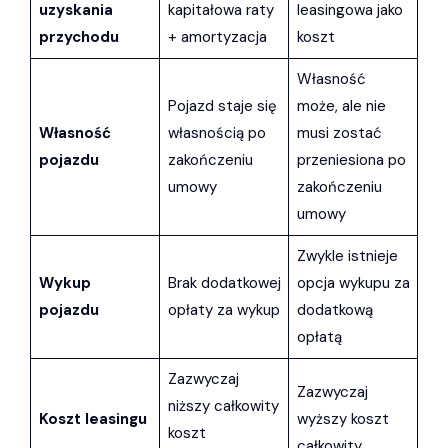
uzyskania
kapitałowa raty
leasingowa jako
przychodu
+ amortyzacja
koszt
Własność
Pojazd staje się
może, ale nie
Własność
własnością po
musi zostać
pojazdu
zakończeniu
przeniesiona po
umowy
zakończeniu
umowy
Zwykle istnieje
Wykup
Brak dodatkowej
opcja wykupu za
pojazdu
opłaty za wykup
dodatkową
opłatą
Zazwyczaj
Zazwyczaj
niższy całkowity
Koszt leasingu
wyższy koszt
koszt
całkowity