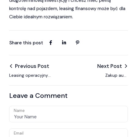
długoterminową inwestycję i chcesz mieć pełną
kontrolę nad pojazdem, leasing finansowy może być dla
Ciebie idealnym rozwiązaniem.
Share this post
Previous Post
Next Post
Leasing operacyjny
Zakup auta
na auto osobowe –
używanego w
poradnik dla
leasingu na fakturę
Leave a Comment
początkujących
VAT marża – co
warto wiedzieć
Name
Email