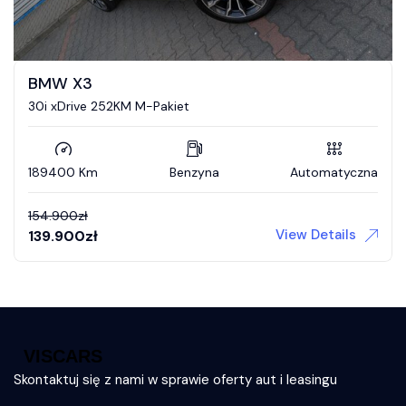
BMW X3
30i xDrive 252KM M-Pakiet
189400 Km
Benzyna
Automatyczna
154.900
zł
View Details
139.900
zł
Skontaktuj się z nami w sprawie oferty aut i leasingu